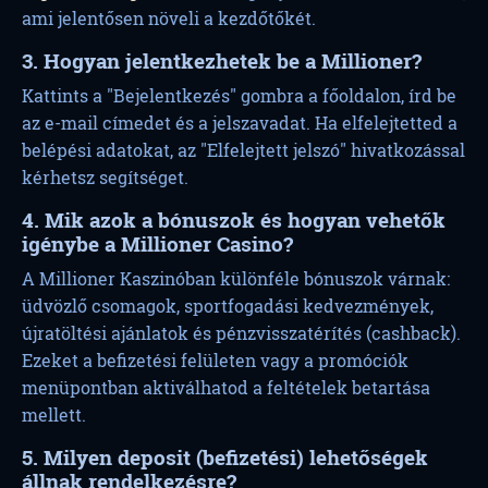
ami jelentősen növeli a kezdőtőkét.
3. Hogyan jelentkezhetek be a Millioner?
Kattints a "Bejelentkezés" gombra a főoldalon, írd be
az e-mail címedet és a jelszavadat. Ha elfelejtetted a
belépési adatokat, az "Elfelejtett jelszó" hivatkozással
kérhetsz segítséget.
4. Mik azok a bónuszok és hogyan vehetők
igénybe a Millioner Casino?
A Millioner Kaszinóban különféle bónuszok várnak:
üdvözlő csomagok, sportfogadási kedvezmények,
újratöltési ajánlatok és pénzvisszatérítés (cashback).
Ezeket a befizetési felületen vagy a promóciók
menüpontban aktiválhatod a feltételek betartása
mellett.
5. Milyen deposit (befizetési) lehetőségek
állnak rendelkezésre?