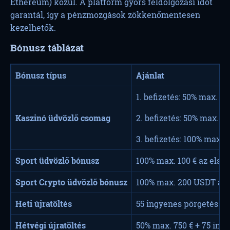
Ethereum) közül. A platform gyors feldolgozási időt
garantál, így a pénzmozgások zökkenőmentesen
kezelhetők.
Bónusz táblázat
Bónusz típus
Ajánlat
1. befizetés: 50% max. 10
Kaszinó üdvözlő csomag
2. befizetés: 50% max. 50
3. befizetés: 100% max. 1
Sport üdvözlő bónusz
100% max. 100 € az első
Sport Crypto üdvözlő bónusz
100% max. 200 USDT az e
Heti újratöltés
55 ingyenes pörgetés
Hétvégi újratöltés
50% max. 750 € + 75 ing