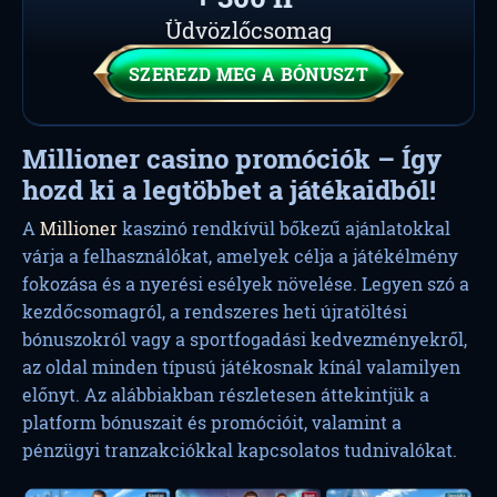
Üdvözlőcsomag
SZEREZD MEG A BÓNUSZT
Millioner casino promóciók – Így
hozd ki a legtöbbet a játékaidból!
A
Millioner
kaszinó rendkívül bőkezű ajánlatokkal
várja a felhasználókat, amelyek célja a játékélmény
fokozása és a nyerési esélyek növelése. Legyen szó a
kezdőcsomagról, a rendszeres heti újratöltési
bónuszokról vagy a sportfogadási kedvezményekről,
az oldal minden típusú játékosnak kínál valamilyen
előnyt. Az alábbiakban részletesen áttekintjük a
platform bónuszait és promócióit, valamint a
pénzügyi tranzakciókkal kapcsolatos tudnivalókat.