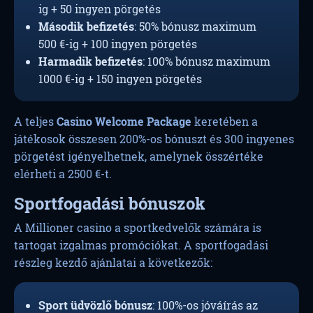
ig + 50 ingyen pörgetés
Második befizetés
: 50% bónusz maximum
500 €-ig + 100 ingyen pörgetés
Harmadik befizetés
: 100% bónusz maximum
1000 €-ig + 150 ingyen pörgetés
A teljes
Casino Welcome Package
keretében a
játékosok összesen 200%-os bónuszt és 300 ingyenes
pörgetést igényelhetnek, amelynek összértéke
elérheti a 2500 €-t.
Sportfogadási bónuszok
A Millioner casino a sportkedvelők számára is
tartogat izgalmas promóciókat. A sportfogadási
részleg kezdő ajánlatai a következők:
Sport üdvözlő bónusz
: 100%-os jóváírás az