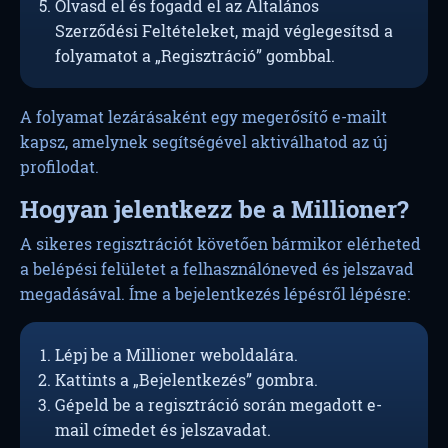
Olvasd el és fogadd el az Általános
Szerződési Feltételeket, majd véglegesítsd a
folyamatot a „Regisztráció” gombbal.
A folyamat lezárásaként egy megerősítő e-mailt
kapsz, amelynek segítségével aktiválhatod az új
profilodat.
Hogyan jelentkezz be a Millioner?
A sikeres regisztrációt követően bármikor elérheted
a belépési felületet a felhasználóneved és jelszavad
megadásával. Íme a bejelentkezés lépésről lépésre:
Lépj be a Millioner weboldalára.
Kattints a „Bejelentkezés” gombra.
Gépeld be a regisztráció során megadott e-
mail címedet és jelszavadat.