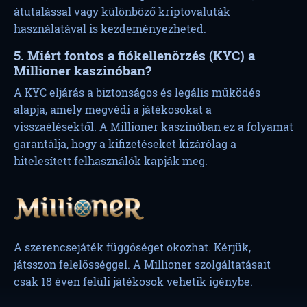
átutalással vagy különböző kriptovaluták
használatával is kezdeményezheted.
5. Miért fontos a fiókellenőrzés (KYC) a
Millioner kaszinóban?
A KYC eljárás a biztonságos és legális működés
alapja, amely megvédi a játékosokat a
visszaélésektől. A Millioner kaszinóban ez a folyamat
garantálja, hogy a kifizetéseket kizárólag a
hitelesített felhasználók kapják meg.
A szerencsejáték függőséget okozhat. Kérjük,
játsszon felelősséggel. A Millioner szolgáltatásait
csak 18 éven felüli játékosok vehetik igénybe.