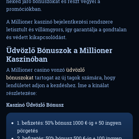
neked járó bónuszokat és részt vegyél a
promóciókban.
A Millioner kaszinó bejelentkezési rendszere
letisztult és villámgyors, így garantálja a gondtalan
és védett kikapcsolódást.
Üdvözlő Bónuszok a Millioner
Kaszinóban
A Millioner casino vonzó
üdvözlő
bónuszokat
tartogat az új tagok számára, hogy
lendületet adjon a kezdéshez. Íme a kínálat
részletezése:
Kaszinó Üdvözlő Bónusz
1. befizetés: 50% bónusz 1000 €-ig + 50 ingyen
pörgetés
2. befizetés: 50% bónusz 500 €-ig + 100 ingyen