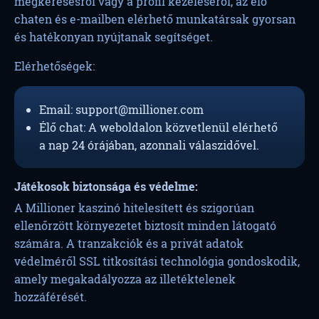
megkeresésről vagy a profil kezeléséről, az élő
chaten és e-mailben elérhető munkatársak gyorsan
és hatékonyan nyújtanak segítséget.
Elérhetőségek:
Email:
support@millioner.com
Élő chat: A weboldalon közvetlenül elérhető
a nap 24 órájában, azonnali válaszidővel.
Játékosok biztonsága és védelme:
A Millioner kaszinó hitelesített és szigorúan
ellenőrzött környezetet biztosít minden látogató
számára. A tranzakciók és a privát adatok
védelméről SSL titkosítási technológia gondoskodik,
amely megakadályozza az illetéktelenek
hozzáférését.