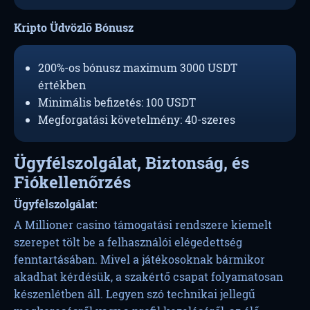
Kripto Üdvözlő Bónusz
200%-os bónusz maximum 3000 USDT
értékben
Minimális befizetés: 100 USDT
Megforgatási követelmény: 40-szeres
Ügyfélszolgálat, Biztonság, és
Fiókellenőrzés
Ügyfélszolgálat:
A Millioner casino támogatási rendszere kiemelt
szerepet tölt be a felhasználói elégedettség
fenntartásában. Mivel a játékosoknak bármikor
akadhat kérdésük, a szakértő csapat folyamatosan
készenlétben áll. Legyen szó technikai jellegű