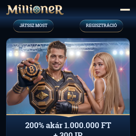
JÁTSSZ MOST
REGISZTRÁCIÓ
200% akár 1.000.000 FT
+ 300 IP