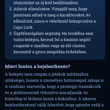
útmutatást az új kód beállításához.
Adatok ellenőrzése: Vizsgáld meg, hogy
pontosan adtad-e meg a karaktereket, és
ellenőrizd, nincs-e véletlenül bekapcsolva a
Caps Lock.
Ügyfélszolgálati segítség: Ha továbbra sem
tudsz belépni, keresd fel a kaszinó segítő
csapatát e-mailben vagy az élő chaten
keresztül a gyors megoldás érdekében.
Miért fontos a bejelentkezés?
A belépés nem csupán a játékok indításához
szükséges, hanem a személyes biztonságod záloga is.
A rendszer szavatolja, hogy a pénzügyi tranzakciók
és a játékmenetek titkosítva maradjanak, és
kizárólag te férhess hozzá a fiókodhoz. A sikeres
bejelentkezéssel válik lehetővé, hogy igénybe vedd a