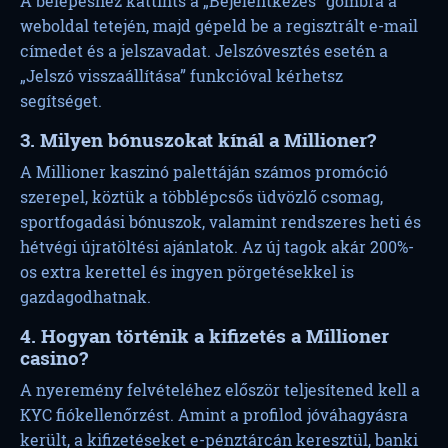
A belépéshez kattints a „Bejelentkezés” gombra a
weboldal tetején, majd gépeld be a regisztrált e-mail
címedet és a jelszavadat. Jelszóvesztés esetén a
„Jelszó visszaállítása” funkcióval kérhetsz
segítséget.
3. Milyen bónuszokat kínál a Millioner?
A Millioner kaszinó palettáján számos promóció
szerepel, köztük a többlépcsős üdvözlő csomag,
sportfogadási bónuszok, valamint rendszeres heti és
hétvégi újratöltési ajánlatok. Az új tagok akár 200%-
os extra kerettel és ingyen pörgetésekkel is
gazdagodhatnak.
4. Hogyan történik a kifizetés a Millioner
casino?
A nyeremény felvételéhez először teljesítened kell a
KYC fiókellenőrzést. Amint a profilod jóváhagyásra
került, a kifizetéseket e-pénztárcán keresztül, banki