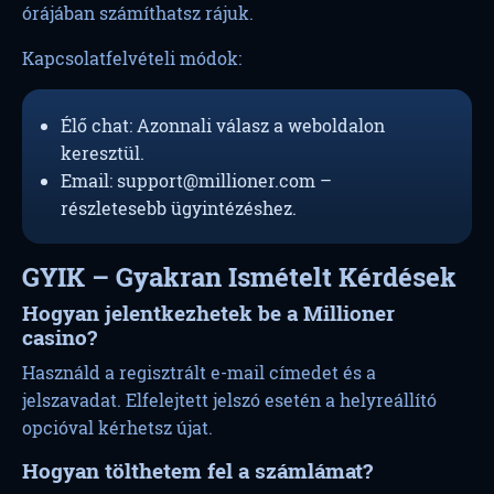
órájában számíthatsz rájuk.
Kapcsolatfelvételi módok:
Élő chat: Azonnali válasz a weboldalon
keresztül.
Email:
support@millioner.com
–
részletesebb ügyintézéshez.
GYIK – Gyakran Ismételt Kérdések
Hogyan jelentkezhetek be a Millioner
casino?
Használd a regisztrált e-mail címedet és a
jelszavadat. Elfelejtett jelszó esetén a helyreállító
opcióval kérhetsz újat.
Hogyan tölthetem fel a számlámat?