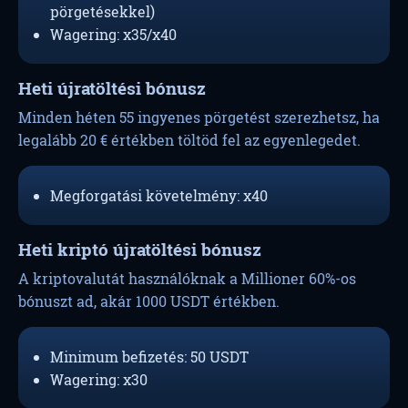
pörgetésekkel)
Wagering: x35/x40
Heti újratöltési bónusz
Minden héten 55 ingyenes pörgetést szerezhetsz, ha
legalább 20 € értékben töltöd fel az egyenlegedet.
Megforgatási követelmény: x40
Heti kriptó újratöltési bónusz
A kriptovalutát használóknak a Millioner 60%-os
bónuszt ad, akár 1000 USDT értékben.
Minimum befizetés: 50 USDT
Wagering: x30