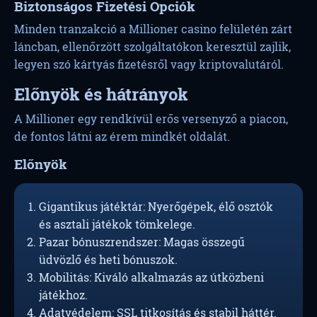
Biztonságos Fizetési Opciók
Minden tranzakció a Millioner casino felületén zárt
láncban, ellenőrzött szolgáltatókon keresztül zajlik,
legyen szó kártyás fizetésről vagy kriptovalutáról.
Előnyök és hátrányok
A Millioner egy rendkívül erős versenyző a piacon,
de fontos látni az érem mindkét oldalát.
Előnyök
Gigantikus játéktár: Nyerőgépek, élő osztók
és asztali játékok tömkelege.
Pazar bónuszrendszer: Magas összegű
üdvözlő és heti bónuszok.
Mobilitás: Kiváló alkalmazás az útközbeni
játékhoz.
Adatvédelem: SSL titkosítás és stabil háttér.