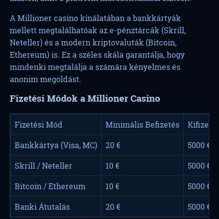
A Millioner casino kínálatában a bankkártyák
mellett megtalálhatóak az e-pénztárcák (Skrill,
Neteller) és a modern kriptovaluták (Bitcoin,
Ethereum) is. Ez a széles skála garantálja, hogy
mindenki megtalálja a számára kényelmes és
anonim megoldást.
Fizetési Módok a Millioner Casino
Fizetési Mód
Minimális Befizetés
Kifizeté
Bankkártya (Visa, MC)
20 €
5000 €
Skrill / Neteller
10 €
5000 €
Bitcoin / Ethereum
10 €
5000 €
Banki Átutalás
20 €
5000 €