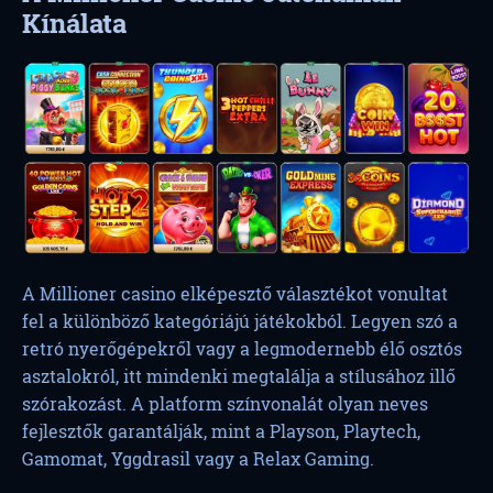
Kínálata
A Millioner casino elképesztő választékot vonultat
fel a különböző kategóriájú játékokból. Legyen szó a
retró nyerőgépekről vagy a legmodernebb élő osztós
asztalokról, itt mindenki megtalálja a stílusához illő
szórakozást. A platform színvonalát olyan neves
fejlesztők garantálják, mint a Playson, Playtech,
Gamomat, Yggdrasil vagy a Relax Gaming.