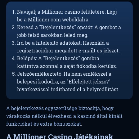
Navigálj a Millioner casino felületére: Lépj
be a Millioner.com weboldalra.
Keresd a "Bejelentkezés" opciót: A gombot a
jobb felső sarokban leled meg.
Írd be a hitelesítő adatokat: Használd a
regisztrációkor megadott e-mailt és jelszót.
Belépés: A "Bejelentkezés" gombra
kattintva azonnal a saját fiókodba kerülsz.
Jelszóemlékeztető: Ha nem emlékszel a
belépési kódodra, az "Elfelejtett jelszó?"
hivatkozással indíthatod el a helyreállítást.
A bejelentkezés egyszerűsége biztosítja, hogy
várakozás nélkül élvezhesd a kaszinó által kínált
funkciókat és extra bónuszokat.
A Millioner Casino Játékainak