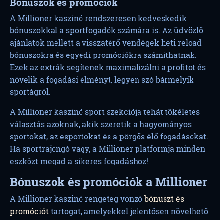
Bónuszok és promóciók
A Millioner kaszinó rendszeresen kedveskedik
bónuszokkal a sportfogadók számára is. Az üdvözlő
ajánlatok mellett a visszatérő vendégek heti reload
bónuszokra és egyedi promóciókra számíthatnak.
Ezek az extrák segítenek maximalizálni a profitot és
növelik a fogadási élményt, legyen szó bármelyik
sportágról.
A Millioner kaszinó sport szekciója tehát tökéletes
választás azoknak, akik szeretik a hagyományos
sportokat, az esportokat és a pörgős élő fogadásokat.
Ha sportrajongó vagy, a Millioner platformja minden
eszközt megad a sikeres fogadáshoz!
Bónuszok és promóciók a Millioner
A Millioner kaszinó rengeteg vonzó
bónuszt és
promóciót
tartogat, amelyekkel jelentősen növelhető