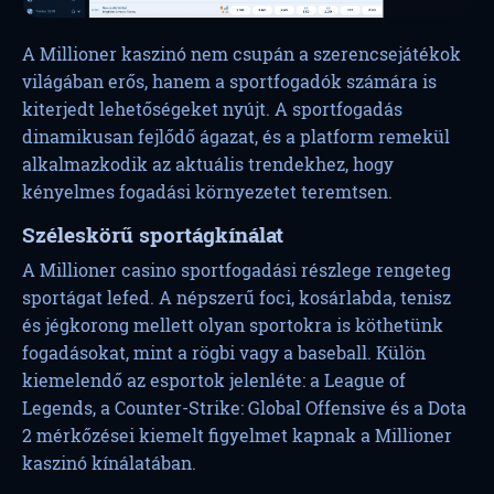
A Millioner kaszinó nem csupán a szerencsejátékok
világában erős, hanem a sportfogadók számára is
kiterjedt lehetőségeket nyújt. A sportfogadás
dinamikusan fejlődő ágazat, és a platform remekül
alkalmazkodik az aktuális trendekhez, hogy
kényelmes fogadási környezetet teremtsen.
Széleskörű sportágkínálat
A Millioner casino sportfogadási részlege rengeteg
sportágat lefed. A népszerű foci, kosárlabda, tenisz
és jégkorong mellett olyan sportokra is köthetünk
fogadásokat, mint a rögbi vagy a baseball. Külön
kiemelendő az esportok jelenléte: a League of
Legends, a Counter-Strike: Global Offensive és a Dota
2 mérkőzései kiemelt figyelmet kapnak a Millioner
kaszinó kínálatában.